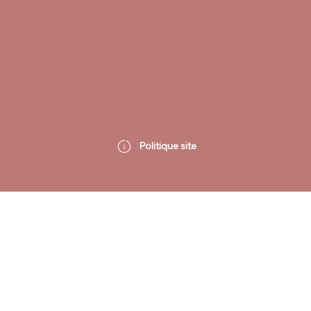
DE LA RECHERCHE ET LA
FORMATION DES JEUNES
GYNECOLOGUES MARSEILLAIS
Tel: 06.87.20.68.96
N° Convention: 93131715113
© SIX SENS. TOUS DROITS
Politique site
RÉSERVÉS.